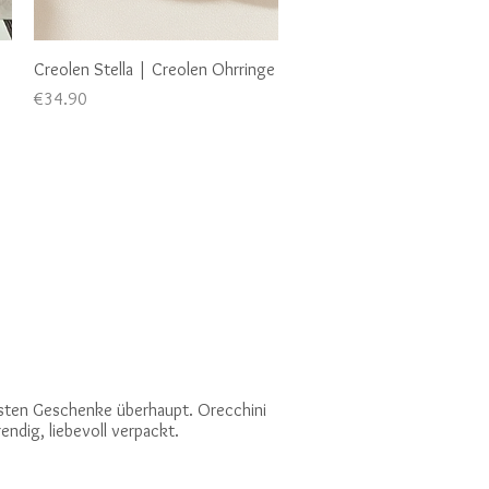
Quick View
Creolen Stella | Creolen Ohrringe
Price
€34.90
5
esten Geschenke überhaupt. Orecchini
ndig, liebevoll verpackt.