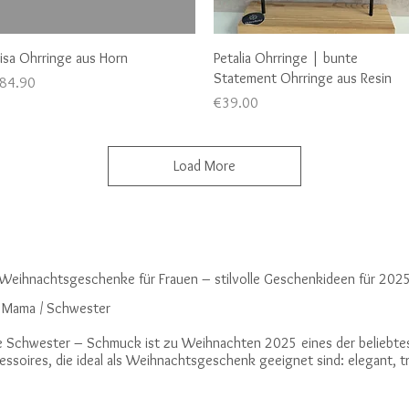
Quick View
Quick View
lisa Ohrringe aus Horn
Petalia Ohrringe | bunte
Statement Ohrringe aus Resin
rice
84.90
Price
€39.00
Load More
Weihnachtsgeschenke für Frauen – stilvolle Geschenkideen für 202
/ Mama / Schwester
die Schwester – Schmuck ist zu Weihnachten 2025 eines der beliebt
soires, die ideal als Weihnachtsgeschenk geeignet sind: elegant, tre