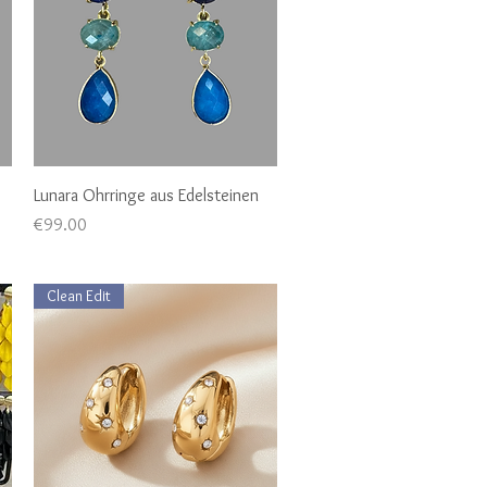
Quick View
Lunara Ohrringe aus Edelsteinen
Price
€99.00
Clean Edit