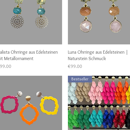
Quick View
Quick View
alista Ohrringe aus Edelsteinen
Luna Ohrringe aus Edelsteinen |
it Metallornament
Naturstein Schmuck
rice
Price
99.00
€99.00
Bestseller