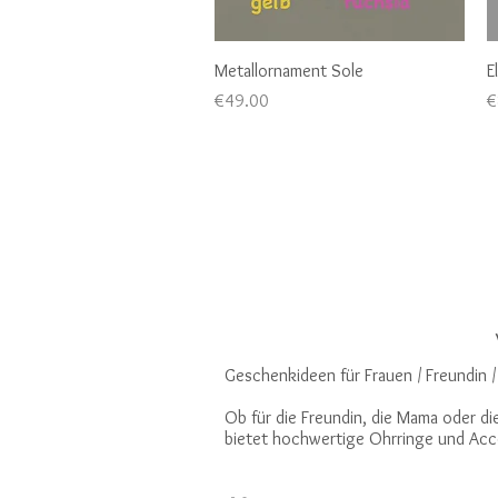
Quick View
Metallornament Sole
E
Price
P
€49.00
€
Geschenkideen für Frauen / Freundin 
Ob für die Freundin, die Mama oder 
bietet hochwertige Ohrringe und Acces