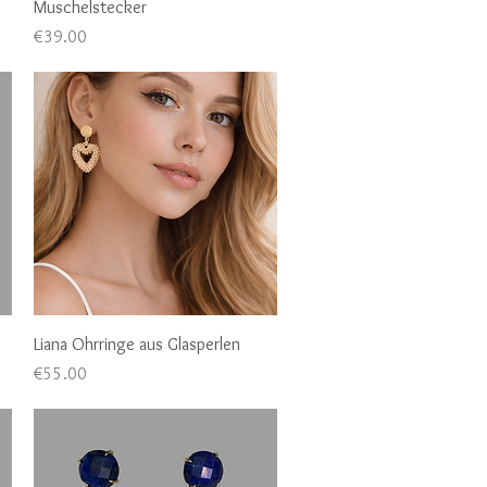
Muschelstecker
Price
€39.00
Quick View
Liana Ohrringe aus Glasperlen
Price
€55.00