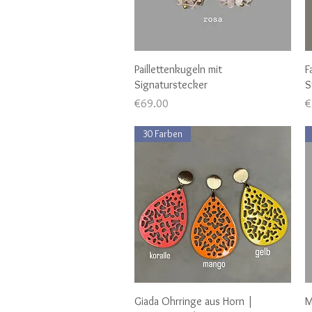
Quick View
Paillettenkugeln mit
F
Signaturstecker
S
Price
P
€69.00
€
30 Farben
Quick View
Giada Ohrringe aus Horn |
M