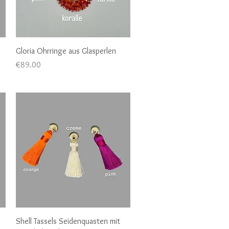
Quick View
Gloria Ohrringe aus Glasperlen
Price
€89.00
Quick View
Shell Tassels Seidenquasten mit