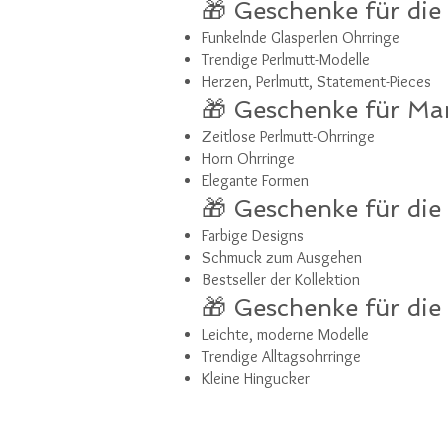
🎁 Geschenke für die
Funkelnde Glasperlen Ohrringe
Trendige Perlmutt-Modelle
Herzen, Perlmutt, Statement-Pieces
🎁 Geschenke für M
Zeitlose Perlmutt-Ohrringe
Horn Ohrringe
Elegante Formen
🎁 Geschenke für die
Farbige Designs
Schmuck zum Ausgehen
Bestseller der Kollektion
🎁 Geschenke für die
Leichte, moderne Modelle
Trendige Alltagsohrringe
Kleine Hingucker
Was schenke ich meiner Freundin zu Weihnachten 2025?
Ohrringe aus dem Orecchini Shop – hochwertig, modern und in einer Geschenkbox.