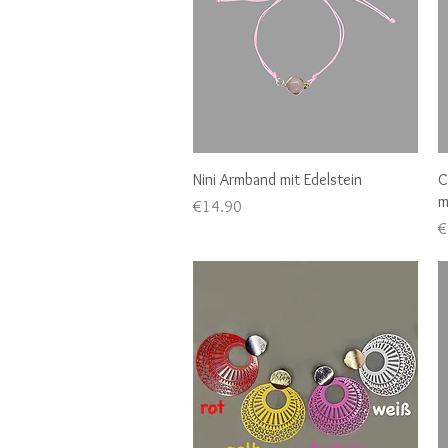
Quick View
Nini Armband mit Edelstein
C
m
Price
€14.90
P
€