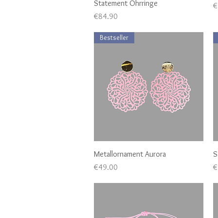
Statement Ohrringe
P
€
Price
€84.90
Bestseller
Quick View
Metallornament Aurora
S
Price
P
€49.00
€