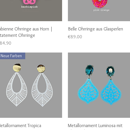
Quick View
Quick View
abienne Ohrringe aus Horn |
Belle Ohrringe aus Glasperlen
tatement Ohrringe
Price
€89.00
rice
84.90
Neue Farben
Quick View
Quick View
etallornament Tropica
Metallornament Luminosa mit