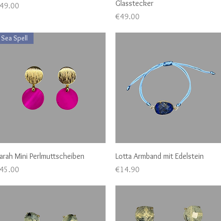
Glasstecker
rice
49.00
Price
€49.00
Sea Spell
Quick View
Quick View
arah Mini Perlmuttscheiben
Lotta Armband mit Edelstein
rice
Price
45.00
€14.90