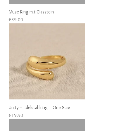
Muse Ring mit Glasstein
Price
€39.00
Unity – Edelstahlring | One Size
Price
€19.90