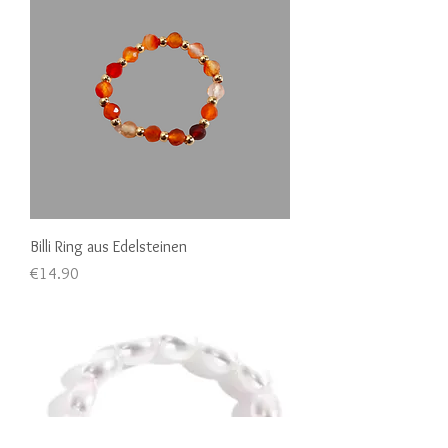
Billi Ring aus Edelsteinen
Price
€14.90