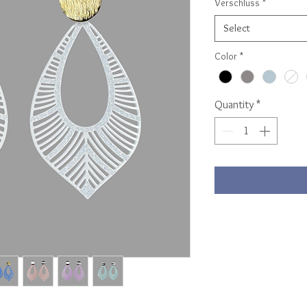
Verschluss
*
Select
Color
*
Quantity
*