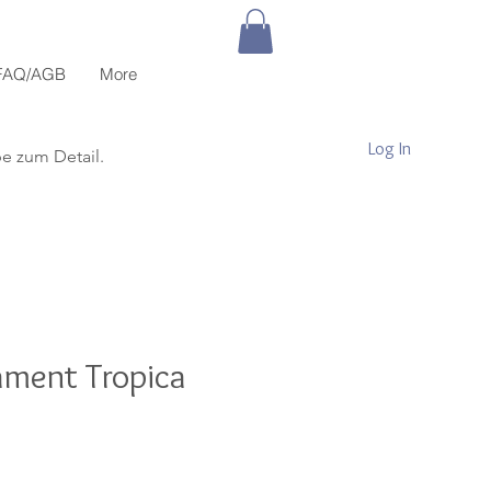
FAQ/AGB
More
Log In
be zum Detail.
ament Tropica