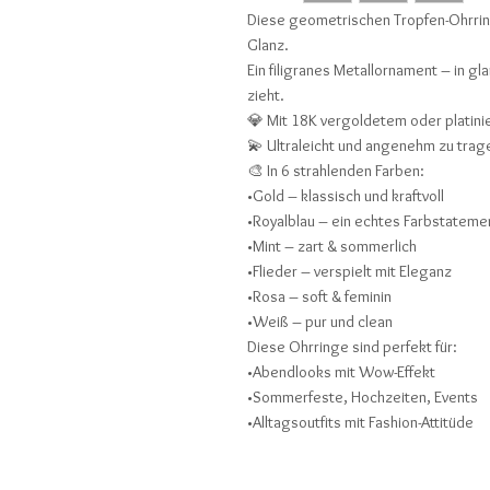
Diese geometrischen Tropfen-Ohrri
Glanz.
Ein filigranes Metallornament – in gl
zieht.
💎 Mit 18K vergoldetem oder platin
💫 Ultraleicht und angenehm zu trag
🎨 In 6 strahlenden Farben:
•Gold – klassisch und kraftvoll
•Royalblau – ein echtes Farbstateme
•Mint – zart & sommerlich
•Flieder – verspielt mit Eleganz
•Rosa – soft & feminin
•Weiß – pur und clean
Diese Ohrringe sind perfekt für:
•Abendlooks mit Wow-Effekt
•Sommerfeste, Hochzeiten, Events
•Alltagsoutfits mit Fashion-Attitüde