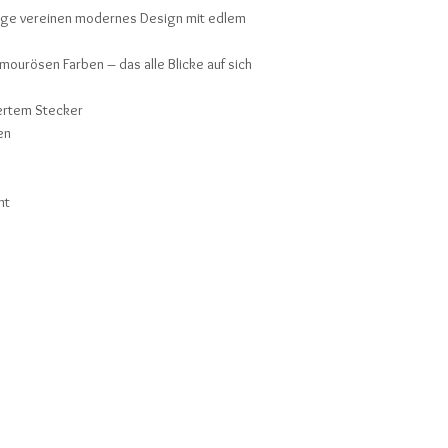
nge vereinen modernes Design mit edlem
amourösen Farben – das alle Blicke auf sich
iertem Stecker
en
nt