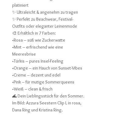
platiniert
✨ Ultraleicht & angenehm zu tragen
✨ Perfekt zu Beachwear, Festival-
Outfits oder eleganter Leinenmode
🎨 Erhältlich in 7 Farben:
•Rosa – süß wie Zuckerwatte
•Mint – erfrischend wie eine
Meeresbrise
•Türkis – pures Insel-Feeling
•Orange – ein Hauch von Sunset-Vibes
•Creme – dezent und edel
•Pink – für mutige Sommerqueens
•Weiß – clean & frisch
🌊 Dein Lieblingsstück für den Sommer.
Im Bild: Azzura Seestern Clip L in rosa,
Dana Ring und Kristina Ring.