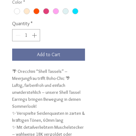
Color
*
Quantity
*
Add to Cart
🌴 Orecchini “Shell Tassels” –
Meerjungfrau trifft Boho-Chic 🌴
Luftig, farbenfroh und einfach
unwiderstehlich – unsere Shell Tassel
Earrings bringen Bewegung in deinen
Sommerlook!
✨ Verspielte Seidenquasten in zarten &
kräftigen Tönen, 60mm lang
✨ Mit detailverliebtem Muschelstecker
– wahlweise 18K vergoldet oder