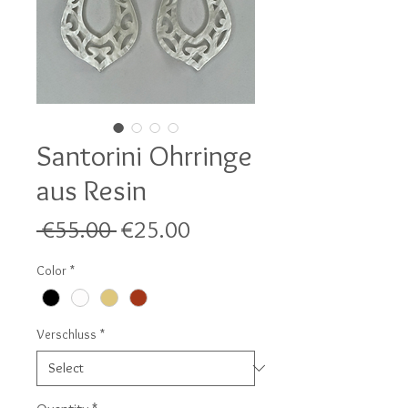
Santorini Ohrringe
aus Resin
Regular
Sale
 €55.00 
€25.00
Price
Price
Color
*
Verschluss
*