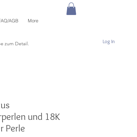
FAQ/AGB
More
Log In
be zum Detail.
aus
perlen und 18K
r Perle