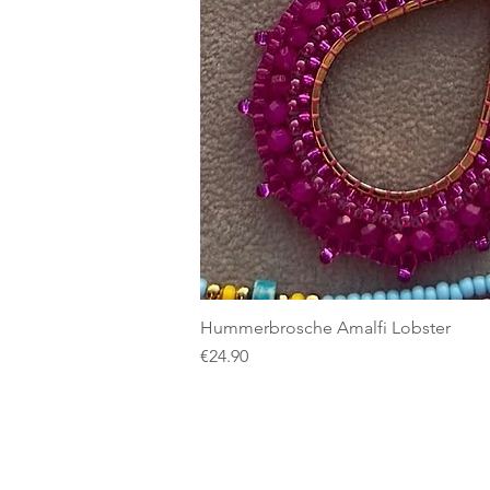
Hummerbrosche Amalfi Lobster
Price
€24.90