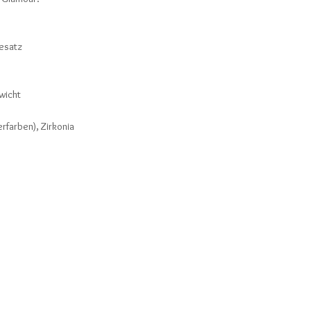
Besatz
wicht
erfarben), Zirkonia