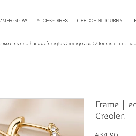
MMER GLOW
ACCESSOIRES
ORECCHINI JOURNAL
essoires und handgefertigte
Ohrringe aus Österreich - mit Lie
Frame | ec
Creolen
Price
€34.90