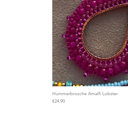
Hummerbrosche Amalfi Lobster
Price
€24.90