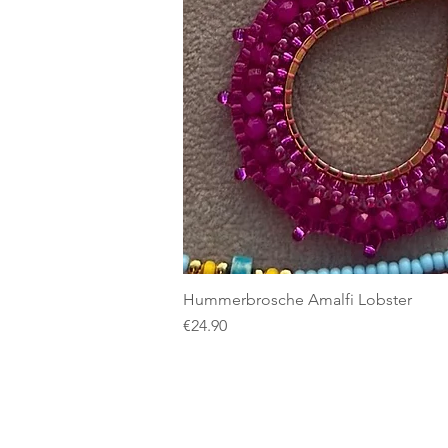
Hummerbrosche Amalfi Lobster
Price
€24.90