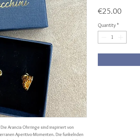
Price
€25.00
Quantity
*
Die Arancia Ohrringe sind inspiriert von
rranen Aperitivo-Momenten. Die funkelnden