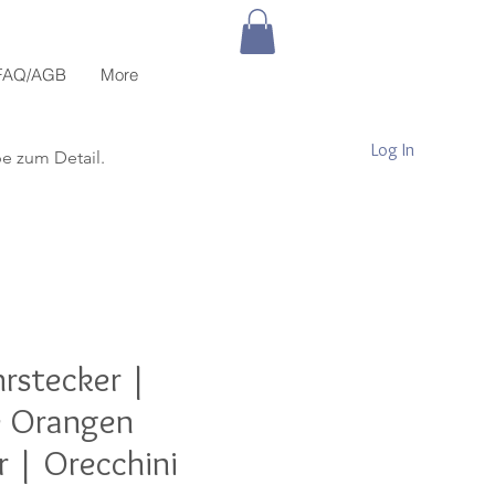
FAQ/AGB
More
Log In
be zum Detail.
rstecker |
e Orangen
 | Orecchini